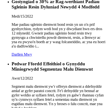
Gostyngiad o 30% ar Rag-werthiant Padiau
Sgleinio Resin Dyluniad Newydd 4 Modfedd
Medi/15/2022
Mae padiau sgleinio diemwnt bond resin yn un o'n prif
gynhyrchion, rydym wedi bod yn y diwydiant hwn ers dros
12 mlynedd. Gwneir padiau sgleinio bond resin trwy
gymysgu a chwistrellu powdr diemwnt, resin, a llenwyr ac
yna eu pwyso'n boeth ar y wasg folcaneiddio, ac yna eu hoeri
a'u dadfowldio i...
Darllen Mwy
Pedwar Ffordd Effeithiol o Gynyddu
Miniogrwydd Segmentau Malu Diemwnt
Awst/12/2022
Segment malu diemwnt yw'r offeryn diemwnt a ddefnyddir
amlaf ar gyfer paratoi concrit. Fe'i defnyddir yn bennaf ar
gyfer weldio ar sylfaen fetel, rydym yn galw'r rhannau cyfan
sy'n cynnwys sylfaen fetel a sementau malu diemwnt yn
esgidiau malu diemwnt. Yn y broses o falu concrit, mae yna