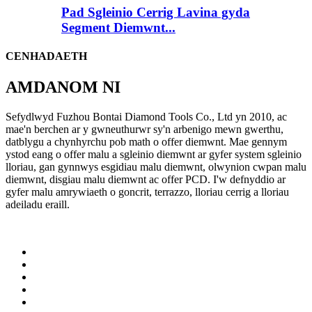
Pad Sgleinio Cerrig Lavina gyda
Segment Diemwnt...
CENHADAETH
AMDANOM NI
Sefydlwyd Fuzhou Bontai Diamond Tools Co., Ltd yn 2010, ac
mae'n berchen ar y gwneuthurwr sy'n arbenigo mewn gwerthu,
datblygu a chynhyrchu pob math o offer diemwnt. Mae gennym
ystod eang o offer malu a sgleinio diemwnt ar gyfer system sgleinio
lloriau, gan gynnwys esgidiau malu diemwnt, olwynion cwpan malu
diemwnt, disgiau malu diemwnt ac offer PCD. I'w defnyddio ar
gyfer malu amrywiaeth o goncrit, terrazzo, lloriau cerrig a lloriau
adeiladu eraill.