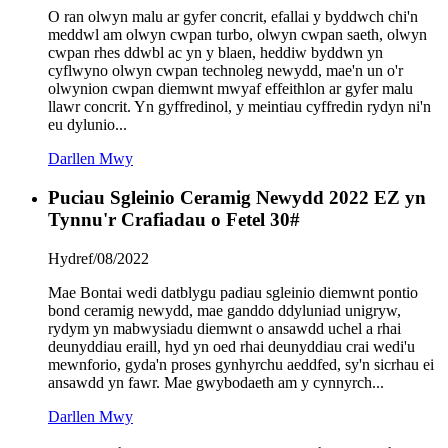
O ran olwyn malu ar gyfer concrit, efallai y byddwch chi'n
meddwl am olwyn cwpan turbo, olwyn cwpan saeth, olwyn
cwpan rhes ddwbl ac yn y blaen, heddiw byddwn yn
cyflwyno olwyn cwpan technoleg newydd, mae'n un o'r
olwynion cwpan diemwnt mwyaf effeithlon ar gyfer malu
llawr concrit. Yn gyffredinol, y meintiau cyffredin rydyn ni'n
eu dylunio...
Darllen Mwy
Puciau Sgleinio Ceramig Newydd 2022 EZ yn
Tynnu'r Crafiadau o Fetel 30#
Hydref/08/2022
Mae Bontai wedi datblygu padiau sgleinio diemwnt pontio
bond ceramig newydd, mae ganddo ddyluniad unigryw,
rydym yn mabwysiadu diemwnt o ansawdd uchel a rhai
deunyddiau eraill, hyd yn oed rhai deunyddiau crai wedi'u
mewnforio, gyda'n proses gynhyrchu aeddfed, sy'n sicrhau ei
ansawdd yn fawr. Mae gwybodaeth am y cynnyrch...
Darllen Mwy