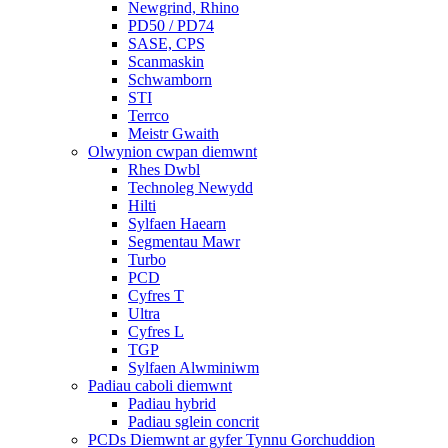
Newgrind, Rhino
PD50 / PD74
SASE, CPS
Scanmaskin
Schwamborn
STI
Terrco
Meistr Gwaith
Olwynion cwpan diemwnt
Rhes Dwbl
Technoleg Newydd
Hilti
Sylfaen Haearn
Segmentau Mawr
Turbo
PCD
Cyfres T
Ultra
Cyfres L
TGP
Sylfaen Alwminiwm
Padiau caboli diemwnt
Padiau hybrid
Padiau sglein concrit
PCDs Diemwnt ar gyfer Tynnu Gorchuddion