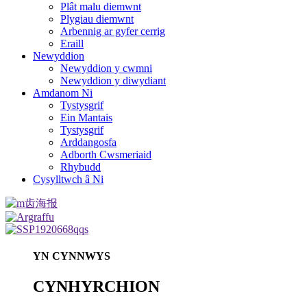
Plât malu diemwnt
Plygiau diemwnt
Arbennig ar gyfer cerrig
Eraill
Newyddion
Newyddion y cwmni
Newyddion y diwydiant
Amdanom Ni
Tystysgrif
Ein Mantais
Tystysgrif
Arddangosfa
Adborth Cwsmeriaid
Rhybudd
Cysylltwch â Ni
YN CYNNWYS
CYNHYRCHION