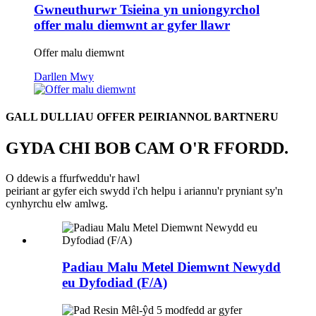
Gwneuthurwr Tsieina yn uniongyrchol
offer malu diemwnt ar gyfer llawr
Offer malu diemwnt
Darllen Mwy
GALL DULLIAU OFFER PEIRIANNOL BARTNERU
GYDA CHI BOB CAM O'R FFORDD.
O ddewis a ffurfweddu'r hawl
peiriant ar gyfer eich swydd i'ch helpu i ariannu'r pryniant sy'n
cynhyrchu elw amlwg.
Padiau Malu Metel Diemwnt Newydd
eu Dyfodiad (F/A)