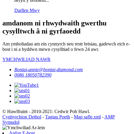
hefyd y broblem...
Darllen Mwy
amdanom ni rhwydwaith gwerthu
cysylltwch â ni gyrfaoedd
Am ymholiadau am ein cynnyrch neu restr brisiau, gadewch eich e-
bost i ni a byddwn mewn cysylltiad o fewn 24 awr.
YMCHWILIAD NAWR
Bontai-annie@bontai-diamond.com
0086 18050782390
© Hawlfraint - 2010-2021: Cedwir Pob Hawl.
Cynhyrchion Dethol
-
Tagiau Poeth
-
Map safle.xml
-
AMP
Symudol
Anfon E-bost