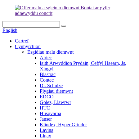
English
Cartref
Cynhyrchion
Esgidiau malu diemwnt
Airtec
Iaith Arwyddion Prydain, Ceffyl Haearn, Js,
Xingyi
Blastrac
Contec
Dr. Schulze
Plygiau diemwnt
EDCO
Golez, Llawrwr
HTC
Husqvarna
Janser
Klindex, Hyper Grinder
Lavina
Linax