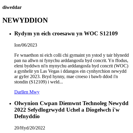
diweddar
NEWYDDION
Rydym yn eich croesawu yn WOC S12109
Ion/06/2023
Fe wnaethon ni eich colli chi gymaint yn ystod y tair blynedd
pan na allwn ni fynychu arddangosfa byd concrit. Yn ffodus,
eleni byddwn ni'n mynychu arddangosfa byd concrit (WOC)
a gynhelir yn Las Vegas i ddangos ein cynhyrchion newydd
ar gyfer 2023. Bryd hynny, mae croeso i bawb ddod i'n
stondin (S12109) i weld...
Darllen Mwy
Olwynion Cwpan Diemwnt Technoleg Newydd
2022 Sefydlogrwydd Uchel a Diogelwch i'w
Defnyddio
20/Hyd/20/2022