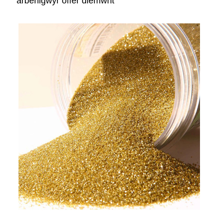
arbenigwyr offer diemwnt