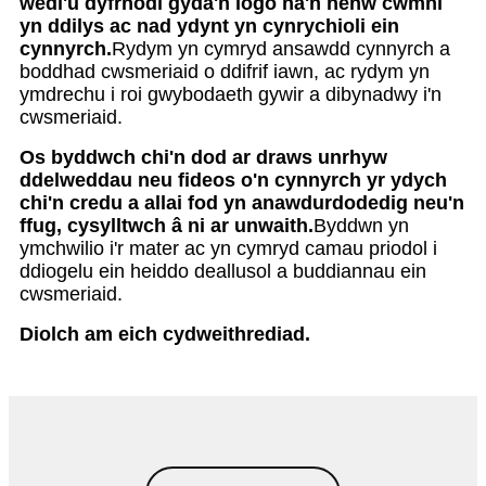
wedi'u dyfrnodi gyda'n logo na'n henw cwmni
yn ddilys ac nad ydynt yn cynrychioli ein
cynnyrch.
Rydym yn cymryd ansawdd cynnyrch a
boddhad cwsmeriaid o ddifrif iawn, ac rydym yn
ymdrechu i roi gwybodaeth gywir a dibynadwy i'n
cwsmeriaid.
Os byddwch chi'n dod ar draws unrhyw
ddelweddau neu fideos o'n cynnyrch yr ydych
chi'n credu a allai fod yn anawdurdodedig neu'n
ffug, cysylltwch â ni ar unwaith.
Byddwn yn
ymchwilio i'r mater ac yn cymryd camau priodol i
ddiogelu ein heiddo deallusol a buddiannau ein
cwsmeriaid.
Diolch am eich cydweithrediad.