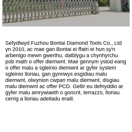
Sefydlwyd Fuzhou Bontai Diamond Tools Co., Ltd
yn 2010, ac mae gan Bontai ei ffatri ei hun sy'n
arbenigo mewn gwerthu, datblygu a chynhyrchu
pob math o offer diemwnt. Mae gennym ystod eang
o offer malu a sgleinio diemwnt ar gyfer system
sgleinio lloriau, gan gynnwys esgidiau malu
diemwnt, olwynion cwpan malu diemwnt, disgiau
malu diemwnt ac offer PCD. Gellir eu defnyddio ar
gyfer malu amrywiaeth o goncrit, terrazzo, lloriau
cerrig a lloriau adeiladu eraill.