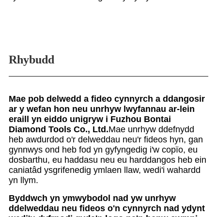
Rhybudd
Mae pob delwedd a fideo cynnyrch a ddangosir
ar y wefan hon neu unrhyw lwyfannau ar-lein
eraill yn eiddo unigryw i Fuzhou Bontai
Diamond Tools Co., Ltd.
Mae unrhyw ddefnydd
heb awdurdod o'r delweddau neu'r fideos hyn, gan
gynnwys ond heb fod yn gyfyngedig i'w copïo, eu
dosbarthu, eu haddasu neu eu harddangos heb ein
caniatâd ysgrifenedig ymlaen llaw, wedi'i wahardd
yn llym.
Byddwch yn ymwybodol nad yw unrhyw
ddelweddau neu fideos o'n cynnyrch nad ydynt