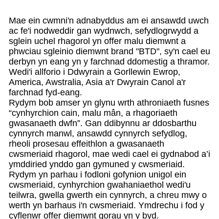
Mae ein cwmni'n adnabyddus am ei ansawdd uwch
ac fe'i nodweddir gan wydnwch, sefydlogrwydd a
sglein uchel rhagorol yn offer malu diemwnt a
phwciau sgleinio diemwnt brand "BTD", sy'n cael eu
derbyn yn eang yn y farchnad ddomestig a thramor.
Wedi'i allforio i Ddwyrain a Gorllewin Ewrop,
America, Awstralia, Asia a'r Dwyrain Canol a'r
farchnad fyd-eang.
Rydym bob amser yn glynu wrth athroniaeth fusnes
“cynhyrchion cain, malu mân, a rhagoriaeth
gwasanaeth dwfn”. Gan ddibynnu ar ddosbarthu
cynnyrch manwl, ansawdd cynnyrch sefydlog,
rheoli prosesau effeithlon a gwasanaeth
cwsmeriaid rhagorol, mae wedi cael ei gydnabod a’i
ymddiried ynddo gan gymuned y cwsmeriaid.
Rydym yn parhau i fodloni gofynion unigol ein
cwsmeriaid, cynhyrchion gwahaniaethol wedi'u
teilwra, gwella gwerth ein cynnyrch, a chreu mwy o
werth yn barhaus i'n cwsmeriaid. Ymdrechu i fod y
cyflenwr offer diemwnt gorau yn y byd.