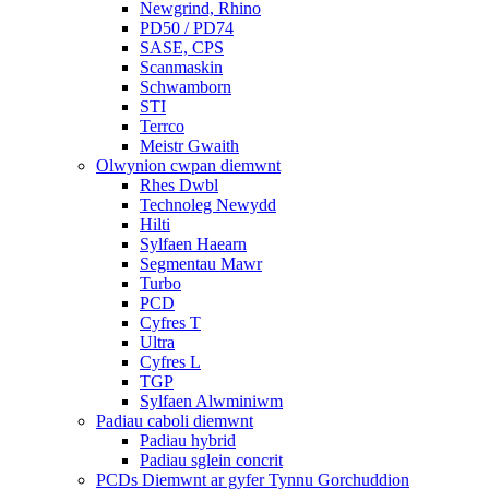
Newgrind, Rhino
PD50 / PD74
SASE, CPS
Scanmaskin
Schwamborn
STI
Terrco
Meistr Gwaith
Olwynion cwpan diemwnt
Rhes Dwbl
Technoleg Newydd
Hilti
Sylfaen Haearn
Segmentau Mawr
Turbo
PCD
Cyfres T
Ultra
Cyfres L
TGP
Sylfaen Alwminiwm
Padiau caboli diemwnt
Padiau hybrid
Padiau sglein concrit
PCDs Diemwnt ar gyfer Tynnu Gorchuddion