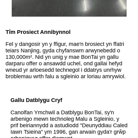
Tîm Prosiect Annibynnol
Fel y dangosir yn y ffigur, mae'n brosiect yn ffatri
teiars Nanjing, gyda chyfanswm arwynebedd o
130,000m². Nid yn unig y mae BonTai yn gallu
darparu offer o ansawdd uchel, ond gallai hefyd
wneud yr arloesedd technegol i ddatrys unrhyw
broblemau wrth falu a sgleinio ar loriau amrywiol.
Gallu Datblygu Cryf
Canolfan Ymchwil a Datblygu BonTai, sy'n
arbenigo mewn technoleg Malu a Sgleinio, y
prif beiriannydd a astudiodd "Deunyddiau Caled
Iawn Tsieina" ym 1996, gan arwain gyda'r grŵp