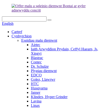
English
Cartref
Cynhyrchion
Esgidiau malu diemwnt
Airtec
Iaith Arwyddion Prydain, Ceffyl Haearn, Js,
Xingyi
Blastrac
Contec
Dr. Schulze
Plygiau diemwnt
EDCO
Golez, Llawrwr
HTC
Husqvarna
Janser
Klindex, Hyper Grinder
Lavina
Linax