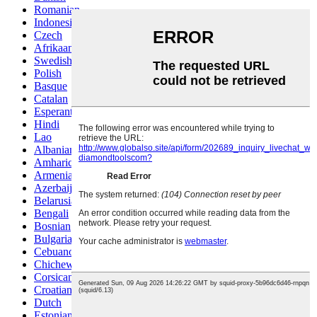
Romanian
Indonesian
Czech
Afrikaans
Swedish
Polish
Basque
Catalan
Esperanto
Hindi
Lao
Albanian
Amharic
Armenian
Azerbaijani
Belarusian
Bengali
Bosnian
Bulgarian
Cebuano
Chichewa
Corsican
Croatian
Dutch
Estonian