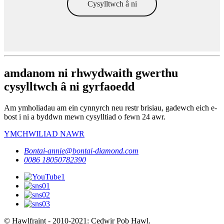
Cysylltwch â ni
amdanom ni rhwydwaith gwerthu
cysylltwch â ni gyrfaoedd
Am ymholiadau am ein cynnyrch neu restr brisiau, gadewch eich e-
bost i ni a byddwn mewn cysylltiad o fewn 24 awr.
YMCHWILIAD NAWR
Bontai-annie@bontai-diamond.com
0086 18050782390
© Hawlfraint - 2010-2021: Cedwir Pob Hawl.