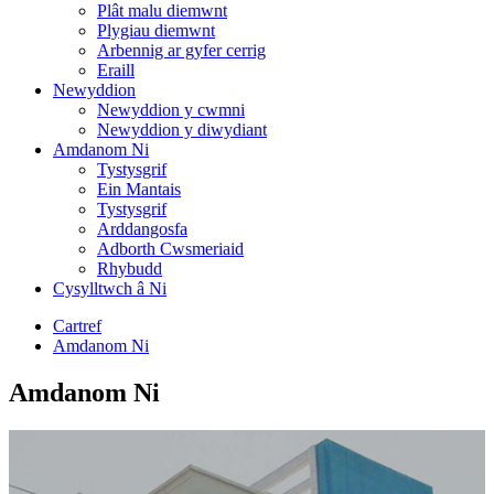
Plât malu diemwnt
Plygiau diemwnt
Arbennig ar gyfer cerrig
Eraill
Newyddion
Newyddion y cwmni
Newyddion y diwydiant
Amdanom Ni
Tystysgrif
Ein Mantais
Tystysgrif
Arddangosfa
Adborth Cwsmeriaid
Rhybudd
Cysylltwch â Ni
Cartref
Amdanom Ni
Amdanom Ni