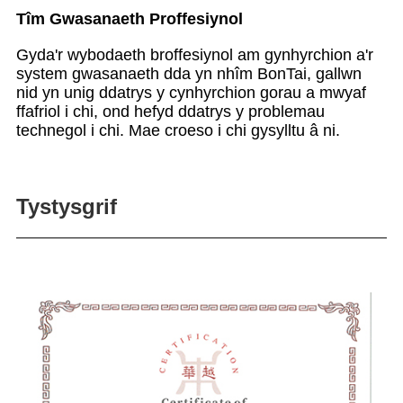
Tîm Gwasanaeth Proffesiynol
Gyda'r wybodaeth broffesiynol am gynhyrchion a'r
system gwasanaeth dda yn nhîm BonTai, gallwn
nid yn unig ddatrys y cynhyrchion gorau a mwyaf
ffafriol i chi, ond hefyd ddatrys y problemau
technegol i chi. Mae croeso i chi gysylltu â ni.
Tystysgrif